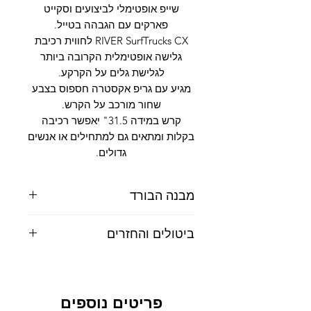
שייפ אופטימלי לביצועים וסקייט
פארקים עם הגבהה בטייל.
RIVER SurfTrucks CX לחווית רכיבת
גלישה אופטימלית הקרובה ביותר
לגלישת גלים על הקרקע.
מגיע עם גריפ אקסטרה חספוס בצבע
שחור מורכב על הקרש.
קרש במידה 31.5" יאפשר רכיבה
בקלות ומתאים גם למתחילים או אנשים
גדולים.
מבנה הבורד
אורך:
31.5
אינץ’
ביטולים והחזרים
רוחב: 10 אינץ
מרווח בין הצירים: 15 אינצ’
ביטול עסקה - ניתן לבטל עסקה על פי חוק
הבורד: לייט קונקייב 7 שכבות של עץ
הגנת הצרכן עד 14 יום ממועד הרכישה.
מייפל ובמבו
דמי ביטול - על פי חוק, בסך 5% או 100
סגנון: טופ- מאונט
פריטים נוספים
ש"ח הנמוך מביניהם.
זנב: פיש