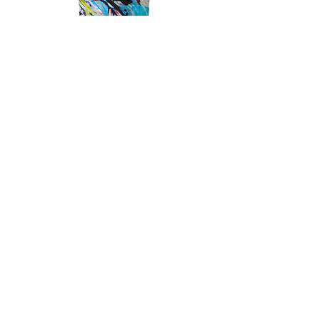
RIVER - CRAZY PICASSO 31.5" סרף
סקייט
מחיר רגיל
מחיר מבצע