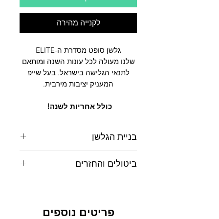
לקנייה מהירה
גלשן סופט מסדרת ה-ELITE
שלנו מעולה לכל עונות השנה ומותאם
לתנאי הגלישה בישראל. בעל שייפ
המעניק יציבות מירבית.
כולל אחריות לשנה!
בניית הגלשן
הגלשנים שלנו מורכבים מכמה שכבות של
ביטולים והחזרים
חומרים אשר יחדיו יוצרים את הגלשן
המושלם.
ביטול עסקה - ניתן לבטל עסקה על פי חוק
סדרת ה- ELITE SOFTBOARD
הגנת הצרכן עד 14 יום ממועד הרכישה.
השכבה העליונה של הגלשן (הדק/הטופ)
דמי ביטול - על פי חוק, בסך 5% או 100
הינה IXPE בדרגת הדחיסות הגבוהה
פריטים נוספים
ש"ח הנמוך מביניהם.
ביותר הקיימת כיום בעולם. הטופ יעניק