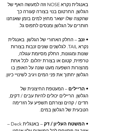
באנגלית נקרא NOSE וזה למעשה האף של 
הגלשן. החרטום בנוי בצורה קעורה כך 
שהקצה שלו ישאר מחוץ למים בזמן שאנחנו 
חותרים על הגלשן ומנסים לתפוס גל.
• 
זנב
 – החלק האחורי של הגלשן. באנגלית 
נקרא TAIL. לגלשנים שונים זנבות בצורות 
שונות ומגוונות, החלק מסיומת עגולה, 
טרפזית, קטום או בצורת יהלום. לכל אחת 
מהצורות השפעה מעט שונה על האופן בו 
הגלשן יחתוך את פני המים ויגיב לשינויי כיוון.
• 
הריילים
 – המעטפת החיצונית של 
הגלשן. הריילים יכולים להיות עבים / דקים, 
חדים / קהים וצורתם תשפיע על הזרימה 
הטבעית של הגלשן במים.
• 
המשטח העליון / דק
 – באנגלית Deck – 
אזור זה מתייחס לכל המשטח עליו אנחנו 